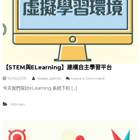
子
學
習
的
標
準
格
式
【STEM與ELearning】建構自主學習平台
10/10/2019
hkeda_admin
Leave a Comment
o
n
今天我們探討eLearning 系統下的 […]
【
S
T
Hillman
E
M
與
E
L
e