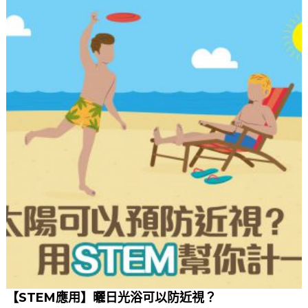
X
)
教
城
網
上
研
討
會
】
全
球
教
育
新
趨
勢
：
混
合
式
學
習
及
學
【STEM應用】曬日光浴可以防近視？
習