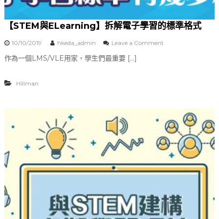
二
)
【STEM與ELearning】拆解電子學習的標準格式
10/10/2019
hkeda_admin
Leave a Comment
o
n
作為一個LMS/VLE用家，學生們最重要 […]
【
S
T
Hillman
E
M
與
E
L
e
a
r
n
i
n
g
】
拆
解
電