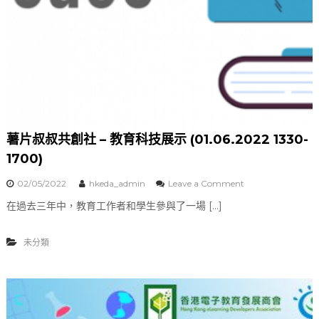
薯片叔叔共創社 – 教育科技展示 (01.06.2022 1330-
1700)
02/05/2022
hkeda_admin
Leave a Comment
o
n
在過去三年中，教育工作者和學生參與了一場 […]
薯
片
叔
未分類
叔
共
創
社
–
教