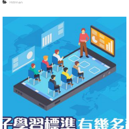
Hillman
E
M
與
E
L
e
a
r
n
i
n
g
】
拆
解
電
子
學
習
的
標
準
格
式
(