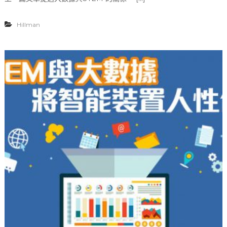
【
S
T
Hillman
E
M
與
大
數
據
】
地
理
科
的
考
察
工
具