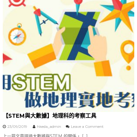
a
r
n
i
n
g
】
建
構
自
主
學
習
平
台
【STEM與大數據】地理科的考察工具
23/09/2019
hkeda_admin
Leave a Comment
o
n
上一篇文章提過大數據與STEM 的關係， […]