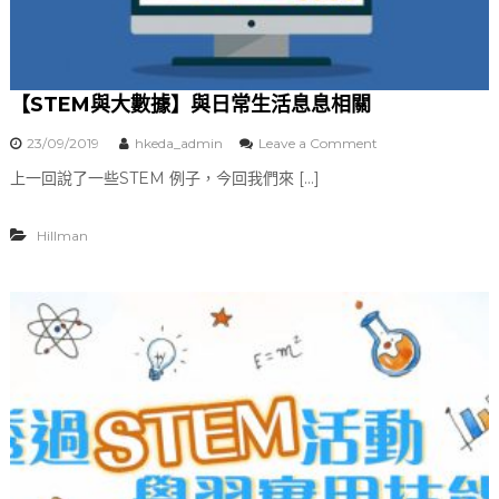
【STEM與大數據】與日常生活息息相關
23/09/2019
hkeda_admin
Leave a Comment
o
n
上一回說了一些STEM 例子，今回我們來 […]
【
S
T
Hillman
E
M
與
大
數
據
】
與
日
常
生
活
息