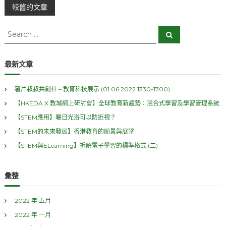
(
文
較舊的文章
二
)
章
S
】
S
利
e
e
a
用
分
a
r
科
c
r
最新文章
h
技
c
頁
進
h
行
薯片叔叔共創社 – 教育科技展示 (01.06.2022 1330-1700)
f
社
【HKEDA X 教城網上研討會】全球教育新趨勢：混合式學習及學習管理系統
會
o
科
r
【STEM應用】曬日光浴可以防近視？
學
:
教
【STEM的未來發展】香港教育的願景與展望
育
【STEM與ELearning】拆解電子學習的標準格式 (二)
？
彙整
2022 年 五月
2022 年 一月