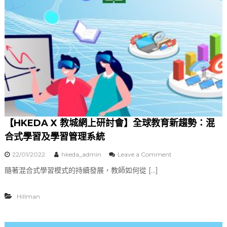
育
科
技
展
示
(
0
1
.
0
6
.
2
【HKEDA X 教城網上研討會】全球教育新趨勢：混
0
2
合式學習及學習管理系統
2
1
22/01/2022
hkeda_admin
Leave a Comment
o
3
n
3
隨著混合式學習模式的持續發展，教師如何從 […]
【
0
H
-
K
1
Hillman
E
7
D
0
A
0