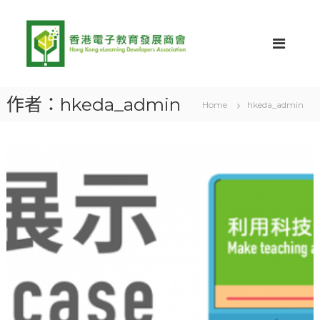
S
H
H
k
K
i
K
E
p
E
D
t
D
A
o
網
A
c
站
作者：
hkeda_admin
Home
hkeda_admin
o
n
t
e
n
t