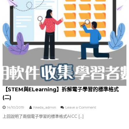
教
育
的
願
景
與
展
望
【STEM與ELearning】拆解電子學習的標準格式
(二)
14/10/2019
hkeda_admin
Leave a Comment
o
n
上回說明了兩個電子學習的標準格式AICC […]
【
S
T