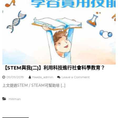
息
相
關
【STEM與我(二)】利用科技進行社會科學教育？
09/09/2019
hkeda_admin
Leave a Comment
o
n
上文提過STEM / STEAM可幫助培 […]
【
S
T
Hillman
E
M
與
我