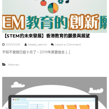
【STEM的未來發展】香港教育的願景與展望
21/10/2019
hkeda_admin
Leave a Comment
o
n
不知不覺間已經十月了，2019年將要過去 […]
【
S
T
Hillman
E
M
的
未
來
發
展
】
香
港