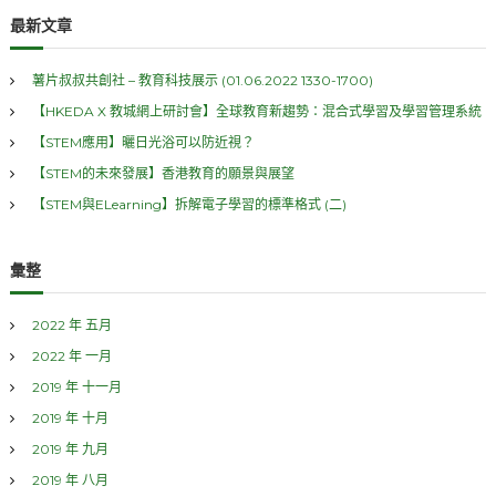
r
澳
c
r
最新文章
h
史
c
足
h
跡
薯片叔叔共創社 – 教育科技展示 (01.06.2022 1330-1700)
f
【HKEDA X 教城網上研討會】全球教育新趨勢：混合式學習及學習管理系統
o
r
【STEM應用】曬日光浴可以防近視？
:
【STEM的未來發展】香港教育的願景與展望
【STEM與ELearning】拆解電子學習的標準格式 (二)
彙整
2022 年 五月
2022 年 一月
2019 年 十一月
2019 年 十月
2019 年 九月
2019 年 八月