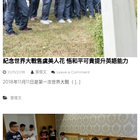
紀念世界大戰售虞美人花 悟和平可貴提升英語能力
10/11/2018
葉偉文
Leave a Comment
o
n
2018年11月11日是第一次世界大戰（ […]
紀
念
世
葉偉文
界
大
戰
售
虞
美
人
花