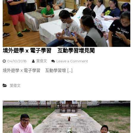
悟
和
平
可
貴
提
升
英
語
境外遊學 x 電子學習 互動學習增見聞
能
力
04/10/2018
葉偉文
Leave a Comment
o
n
境外遊學 x 電子學習 互動學習增 […]
境
外
遊
葉偉文
學
x
電
子
學
習