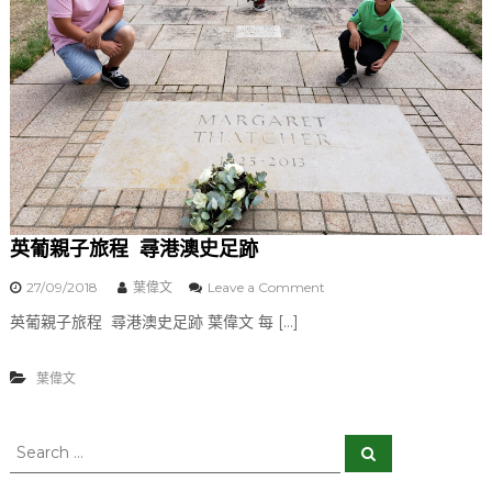
互
動
學
習
增
見
聞
英葡親子旅程 尋港澳史足跡
27/09/2018
葉偉文
Leave a Comment
o
n
英葡親子旅程 尋港澳史足跡 葉偉文 每 […]
英
葡
親
葉偉文
子
旅
程
S
S
尋
e
e
a
港
a