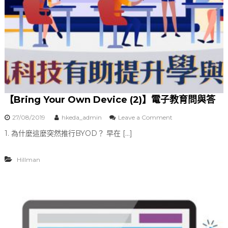
【Bring Your Own Device (2)】電子教育問與答
27/08/2019
hkeda_admin
Leave a Comment
o
n
1. 為什麼這麼突然推行BYOD？ 早在 […]
【
B
r
Hillman
i
n
g
Y
o
u
r
O