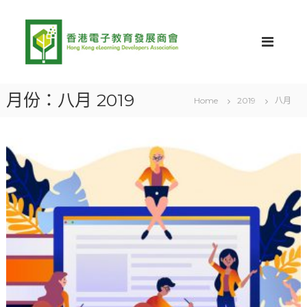
S
H
H
k
K
i
K
E
p
E
D
t
D
A
o
網
A
c
站
月份：八月 2019
Home
2019
八月
o
n
t
e
n
t