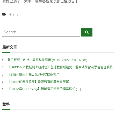
暑假已過了一大半，我想各位家長都已催促自 […]
【
B
r
Hillman
i
n
g
S
Y
S
e
o
e
a
u
a
r
r
c
r
最新文章
h
O
c
w
h
n
薯片叔叔共創社 – 教育科技展示 (01.06.2022 1330-1700)
f
D
【HKEDA X 教城網上研討會】全球教育新趨勢：混合式學習及學習管理系統
e
o
v
r
【STEM應用】曬日光浴可以防近視？
i
:
c
【STEM的未來發展】香港教育的願景與展望
e
【STEM與ELearning】拆解電子學習的標準格式 (二)
(
1
)
彙整
】
流
動