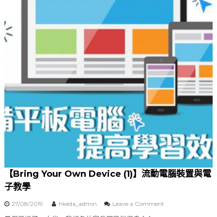
w
n
D
e
v
i
c
e
(
2
)
】
電
子
教
育
問
與
答
【Bring Your Own Device (1)】流動電腦裝置與電
子教學
27/08/2019
hkeda_admin
Leave a Comment
o
n