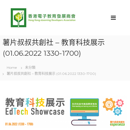
S
H
H
k
K
i
K
E
p
E
D
t
D
A
o
網
A
c
站
薯片叔叔共創社 – 教育科技展示
o
(01.06.2022 1330-1700)
n
t
e
Home
未分類
n
薯片叔叔共創社 – 教育科技展示 (01.06.2022 1330-1700)
t