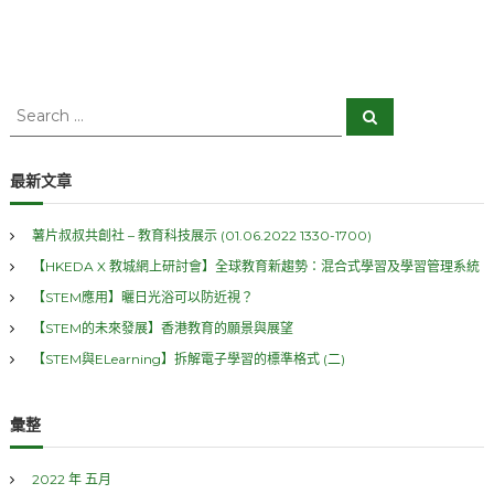
S
S
e
e
a
a
r
c
r
最新文章
h
c
h
薯片叔叔共創社 – 教育科技展示 (01.06.2022 1330-1700)
f
【HKEDA X 教城網上研討會】全球教育新趨勢：混合式學習及學習管理系統
o
r
【STEM應用】曬日光浴可以防近視？
:
【STEM的未來發展】香港教育的願景與展望
【STEM與ELearning】拆解電子學習的標準格式 (二)
彙整
2022 年 五月