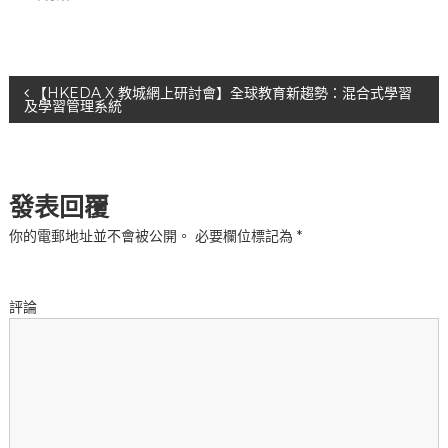
文
【HKEDA X 教城網上研討會】全球教育新趨勢：混合式學習
及學習管理系統
章
導
發表回覆
覽
你的電郵地址並不會被公開。
必要欄位標記為
*
評論