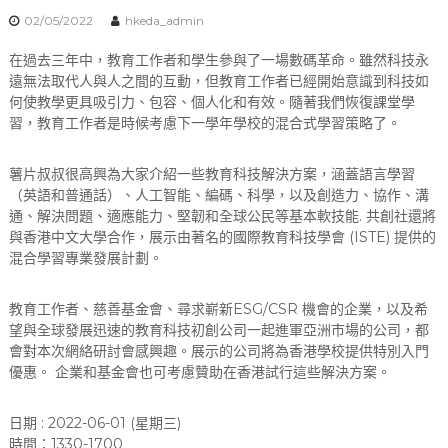
02/05/2022
hkeda_admin
在過去三年中，教育工作者和學生參與了一場數碼革命。雖然科技永
遠無法取代人與人之間的互動，但教育工作者已經開始意識到科技如
何使教學更具吸引力、包容、個人化和有效。隨著我們恢復課堂學
習，教育工作者是時候考慮下一學年學校的混合式學習策略了。
薯片叔叔很高興為大家介紹一些教育科技解決方案，涵蓋語言學習
（英語和普通話）、人工智能、編碼、科學，以及創造力、協作、溝
通、解決問題、適應能力、堅韌和全球公民等基本軟技能. 共創社還將
與香港中文大學合作，展示由著名的國際教育科技學會 (ISTE) 提供的
混合學習專業發展計劃。
教育工作者、慈善基金會、尋求嶄新ESG/CSR 機會的企業，以及希
望與全球發展迅速的教育科技初創公司一起進軍亞洲市場的公司，都
會對本次網絡研討會感興趣。展示的公司將為香港學校提供特別入門
優惠。 企業和基金會也可考慮贊助在香港試行這些解決方案。
日期 : 2022-06-01 (星期三)
時間：1330-1700